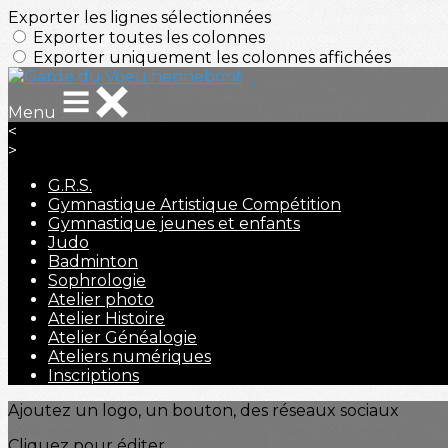
Exporter les lignes sélectionnées
Exporter toutes les colonnes
Exporter uniquement les colonnes affichées
Menu
<
>
G.R.S.
Gymnastique Artistique Compétition
Gymnastique jeunes et enfants
Judo
Badminton
Sophrologie
Atelier photo
Atelier Histoire
Atelier Généalogie
Ateliers numériques
Inscriptions
Ajoutez un logo, un bouton, des réseaux sociaux
Cliquez pour éditer