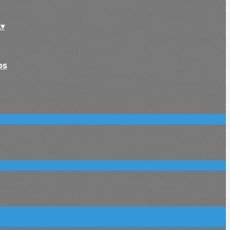
▴
▾
os