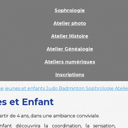
Sophrologie
Atelier photo
Atelier Histoire
Atelier Généalogie
Ateliers numériques
Inscriptions
e jeunes et enfants
Judo
Badminton
Sophrologie
Ateli
s et Enfant
rtir de 4 ans, dans une ambiance conviviale.
nfant découvrira la coordination, la sensation,